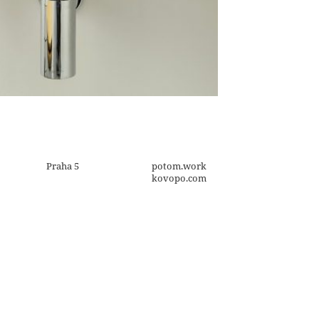
Praha 5
potom.work
kovopo.com