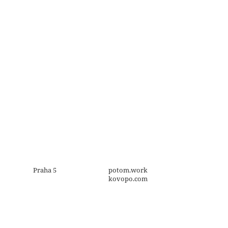
Praha 5
potom.work
kovopo.com